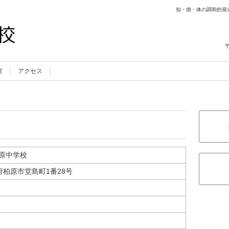
知・徳・体の調和的発
室
アクセス
原中学校
大阪府柏原市堂島町1番28号