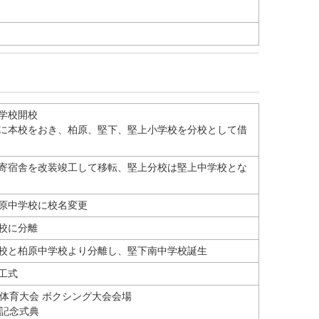
学校開校
に本校をおき、柏原、堅下、堅上小学校を分校として借
寄宿舎を改装竣工して移転、堅上分校は堅上中学校とな
原中学校に校名変更
校に分離
校と柏原中学校より分離し、堅下南中学校誕生
工式
民体育大会 ボクシング大会会場
年記念式典