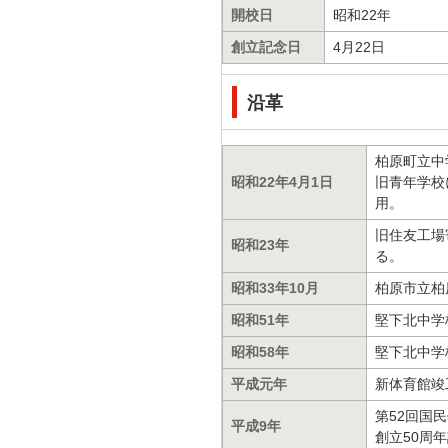
開校日
昭和22年
創立記念日
4月22日
沿革
柏原町立中
昭和22年4月1日
旧青年学校
用。
旧住友工場
昭和23年
る。
昭和33年10月
柏原市立柏
昭和51年
堅下北中学
昭和58年
堅下北中学
平成元年
新体育館竣
第52回国
平成9年
創立50周